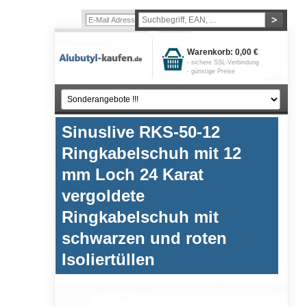
>
Einloggen
Warenkorb:
0,00 €
- sichere SSL-Verbindung
- günstige Preise
Sinuslive RKS-50-12
Ringkabelschuh mit 12
mm Loch 24 Karat
vergoldete
Ringkabelschuh mit
schwarzen und roten
Isoliertüllen